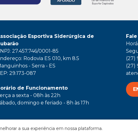
ssociação Esportiva Siderúrgica de
Fale
ubarão
Horá
NPJ: 27.457.746/0001-85
Segu
ndereço: Rodovia ES 010, km 8.5
(27)
anguinhos - Serra - ES
(27)
EP: 29.173-087
aten
orário de Funcionamento
E
erça a sexta - 08h às 22h
ábado, domingo e feriado - 8h às 17h
elhorar a sua experiência em nossa plataforma.
 de privacidade
| Todos os direitos reservados |
Desenvolvi