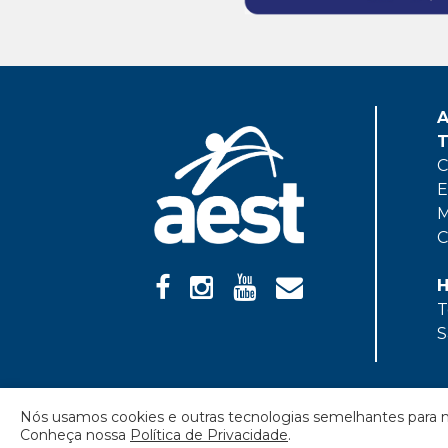
A
T
C
E
M
C
H
T
S
Nós usamos cookies e outras tecnologias semelhantes para m
Política
Conheça nossa
Política de Privacidade
.