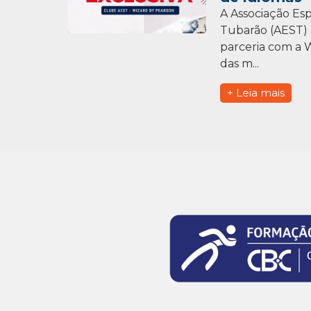
A Associação Esp
Tubarão (AEST) 
parceria com a 
das m...
+ Leia mais