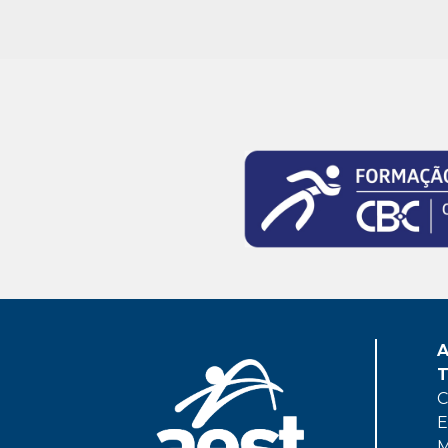
A
T
C
E
M