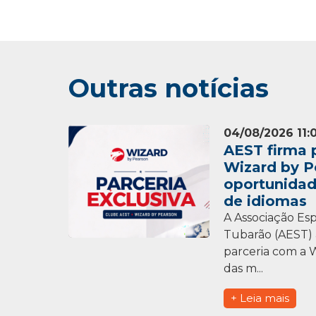
Outras notícias
04/08/2026 11:
AEST firma 
Wizard by P
oportunidad
de idiomas
A Associação Esp
Tubarão (AEST) 
parceria com a 
das m...
+ Leia mais