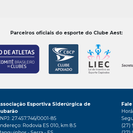
Parceiros oficiais do esporte do Clube Aest:
ssociação Esportiva Siderúrgica de
Fale
ubarão
Horá
NPJ: 27.457.746/0001-85
Segu
ndereço: Rodovia ES 010, km 8.5
(27)
anguinhos - Serra - ES
(27)