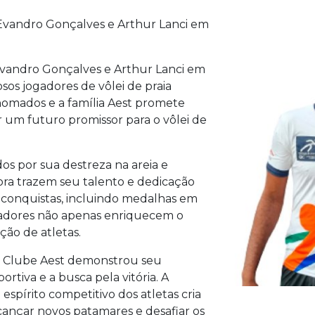
s Evandro Gonçalves e Arthur Lanci em
 Evandro Gonçalves e Arthur Lanci em
os jogadores de vôlei de praia
enomados e a família Aest promete
ar um futuro promissor para o vôlei de
os por sua destreza na areia e
agora trazem seu talento e dedicação
 conquistas, incluindo medalhas em
jogadores não apenas enriquecem o
ão de atletas.
o Clube Aest demonstrou seu
tiva e a busca pela vitória. A
 espírito competitivo dos atletas cria
ançar novos patamares e desafiar os