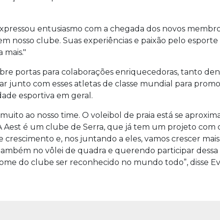
 expressou entusiasmo com a chegada dos novos membros 
m nosso clube. Suas experiências e paixão pelo esporte
 mais."
re portas para colaborações enriquecedoras, tanto dent
har junto com esses atletas de classe mundial para promo
idade esportiva em geral.
uito ao nosso time. O voleibol de praia está se aproxim
A Aest é um clube de Serra, que já tem um projeto com 
rescimento e, nos juntando a eles, vamos crescer mais 
ambém no vôlei de quadra e querendo participar dessa tr
 nome do clube ser reconhecido no mundo todo”, disse E