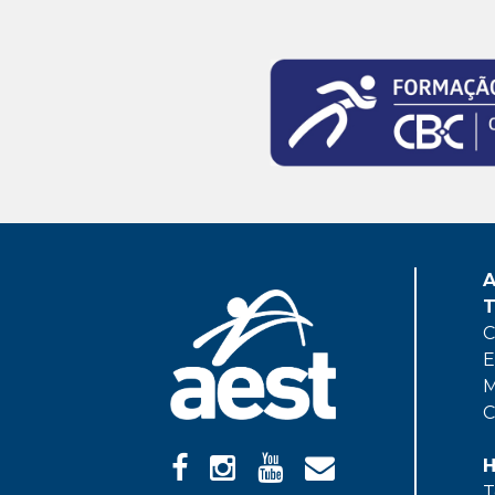
A
T
C
E
M
C
H
T