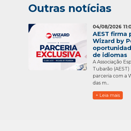
Outras notícias
04/08/2026 11:
AEST firma 
Wizard by P
oportunidad
de idiomas
A Associação Esp
Tubarão (AEST) 
parceria com a 
das m...
+ Leia mais