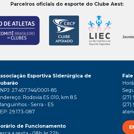
Parceiros oficiais do esporte do Clube Aest:
ssociação Esportiva Siderúrgica de
Fale
ubarão
Horá
NPJ: 27.457.746/0001-85
Segu
ndereço: Rodovia ES 010, km 8.5
(27)
anguinhos - Serra - ES
(27)
EP: 29.173-087
aten
orário de Funcionamento
E
erça a sexta - 08h às 22h